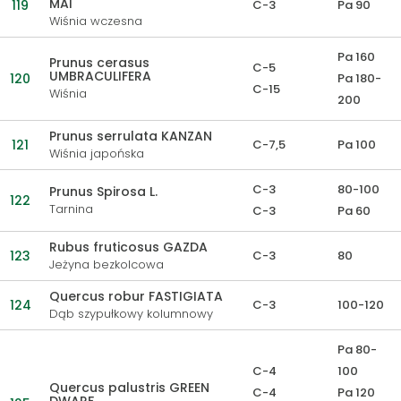
MAI
119
C-3
Pa 90
Wiśnia wczesna
Pa 160
Prunus cerasus
C-5
UMBRACULIFERA
120
Pa 180-
C-15
Wiśnia
200
Prunus serrulata KANZAN
121
C-7,5
Pa 100
Wiśnia japońska
C-3
80-100
Prunus Spirosa L.
122
Tarnina
C-3
Pa 60
Rubus fruticosus GAZDA
123
C-3
80
Jeżyna bezkolcowa
Quercus robur FASTIGIATA
124
C-3
100-120
Dąb szypułkowy kolumnowy
Pa 80-
C-4
100
Quercus palustris GREEN
C-4
Pa 120