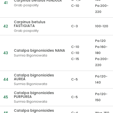
Carpinus betulus PENDULA
41
Grab pospolity
C-10
Pa 200-
220
Carpinus betulus
FASTIGIATA
42
C-3
100-120
Grab pospolity
Pa 120
C-10
Pa 160-
Catalpa bignonioides NANA
43
C-10
180
Surmia Bigoniowata
C-15
Pa 200-
220
Catalpa bignonioides
Pa 120-
AUREA
44
C-5
140
Surmia Bigoniowata
Catalpa bignonioides
Pa 120-
PURPUREA
45
C-5
150
Surmia Bigoniowata
Catalpa bignonioides
C-4
Wys. 150