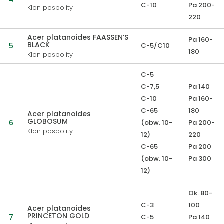
C-10
Pa 200-
Klon pospolity
220
Acer platanoides FAASSEN’S
Pa 160-
BLACK
5
C-5/C10
180
Klon pospolity
C-5
C-7,5
Pa 140
C-10
Pa 160-
C-65
180
Acer platanoides
GLOBOSUM
6
(obw. 10-
Pa 200-
Klon pospolity
12)
220
C-65
Pa 200
(obw. 10-
Pa 300
12)
Ok. 80-
C-3
100
Acer platanoides
PRINCETON GOLD
7
C-5
Pa 140