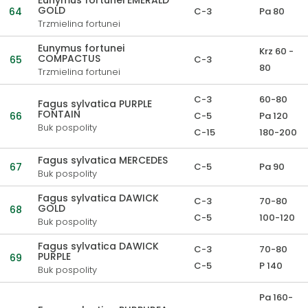
Eunymus fortunei EMERALD’
GOLD
64
C-3
Pa 80
Trzmielina fortunei
Eunymus fortunei
Krz 60 -
COMPACTUS
65
C-3
80
Trzmielina fortunei
C-3
60-80
Fagus sylvatica PURPLE
FONTAIN
66
C-5
Pa 120
Buk pospolity
C-15
180-200
Fagus sylvatica MERCEDES
67
C-5
Pa 90
Buk pospolity
Fagus sylvatica DAWICK
C-3
70-80
GOLD
68
C-5
100-120
Buk pospolity
Fagus sylvatica DAWICK
C-3
70-80
PURPLE
69
C-5
P 140
Buk pospolity
Pa 160-