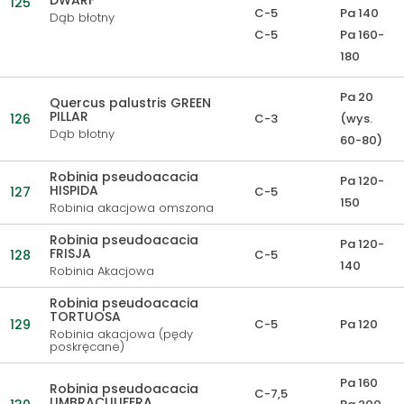
DWARF
125
C-5
Pa 140
Dąb błotny
C-5
Pa 160-
180
Pa 20
Quercus palustris GREEN
PILLAR
126
C-3
(wys.
Dąb błotny
60-80)
Robinia pseudoacacia
Pa 120-
HISPIDA
127
C-5
150
Robinia akacjowa omszona
Robinia pseudoacacia
Pa 120-
FRISJA
128
C-5
140
Robinia Akacjowa
Robinia pseudoacacia
TORTUOSA
129
C-5
Pa 120
Robinia akacjowa (pędy
poskręcane)
Pa 160
Robinia pseudoacacia
C-7,5
UMBRACULIFERA