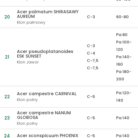
Acer palmatum SHIRASAWY
AUREUM
20
C-3
60-80
Klon palmowy
Pa 80
Pa 100-
C-3
120
Acer pseudoplatanoides
C-4
ESK SUNSET
21
Pa 140-
C-7,5
Klon Jawor
160
C-7,5
Pa 180-
200
Pa 120-
Acer campestre CARNIVAL
22
C-5
Klon polny
140
Acer campestre NANUM
GLOBOSA
23
C-5
Pa 140
Klon polny
Acer xconspicuum PHOENIX
24
C-5
Pa 140