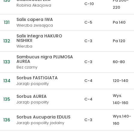
130
Pa 200-
C-10
Robinia Akacjowa
220
Salix capera IWA
131
C-5
Pa 140
Wierzba zwisająca
Salix integra HAKURO
NISHIKII
132
C-3
Pa 120
Wierzba
Sambucus nigra PLUMOSA
AUREA
133
C-3
60-80
Bez czarny
Sorbus FASTIGIATA
134
C-4
120-140
Jarząb pospolity
Wys.
Sorbus AUREA
135
C-4
Jarząb pospolity
140-160
Wys.140-
Sorbus Aucuparia EDULIS
136
C-3
Jarząb pospolity jadalny
160