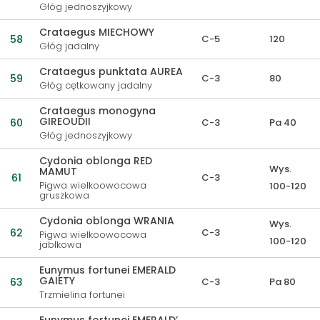
Głóg jednoszyjkowy
Crataegus MIECHOWY
58
C-5
120
Głóg jadalny
Crataegus punktata AUREA
59
C-3
80
Głóg cętkowany jadalny
Crataegus monogyna
GIREOUDII
60
C-3
Pa 40
Głóg jednoszyjkowy
Cydonia oblonga RED
Wys.
MAMUT
61
C-3
Pigwa wielkoowocowa
100-120
gruszkowa
Cydonia oblonga WRANIA
Wys.
62
C-3
Pigwa wielkoowocowa
100-120
jabłkowa
Eunymus fortunei EMERALD
GAIETY
63
C-3
Pa 80
Trzmielina fortunei