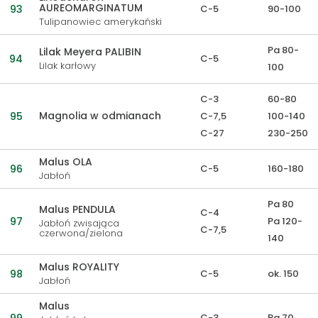
AUREOMARGINATUM
93
C-5
90-100
Tulipanowiec amerykański
Pa 80-
Lilak Meyera PALIBIN
94
C-5
Lilak karłowy
100
C-3
60-80
Magnolia w odmianach
95
C-7,5
100-140
C-27
230-250
Malus OLA
96
C-5
160-180
Jabłoń
Pa 80
Malus PENDULA
C-4
97
Pa 120-
Jabłoń zwisająca
C-7,5
czerwona/zielona
140
Malus ROYALITY
98
C-5
ok. 150
Jabłoń
Malus
C-3
Pa 70