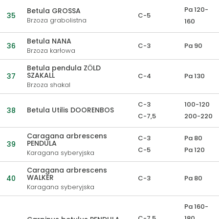
Pa 120-
Betula GROSSA
35
C-5
Brzoza grabolistna
160
Betula NANA
36
C-3
Pa 90
Brzoza karłowa
Betula pendula ZӦLD
SZAKALL
37
C-4
Pa 130
Brzoza shakal
C-3
100-120
Betula Utilis DOORENBOS
38
C-7,5
200-220
Caragana arbrescens
C-3
Pa 80
PENDULA
39
C-5
Pa 120
Karagana syberyjska
Caragana arbrescens
WALKER
40
C-3
Pa 80
Karagana syberyjska
Pa 160-
C-7,5
180