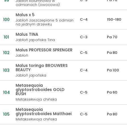
99
Jabłoń kolumnowa w
odmianach (owocowa)
Malus x 5
100
C-4
150-180
Jabłoń zaszczepione 5 odmian
na jednym drzewku
Malus TINA
101
C-3
Pa 70
Jabłoń japońska Tina
Malus PROFESSOR SPRENGER
102
C-5
Pa 80
Jabłoń
Malus toringo BROUWERS
BEAUTY
103
C-4
Pa 100
Jabłoń japońska
Metasequoia
glyptostroboides GOLD
104
C-5
Pa 60
RUSH
Metaksekwoja chińska
Metasequoia
glyptostroboides Matthaei
105
C-5
Pa 80
Metaksekwoja chińska