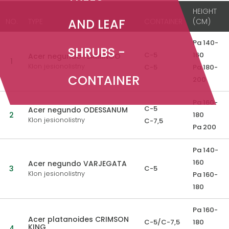
HEIGHT
AND LEAF
NO.
TYPE
CONTAINER
(CM)
Pa 140-
SHRUBS -
C-5
160
Acer negundo FLAMINGO
1
Klon jesionolistny
C-5
Pa 180-
CONTAINER
200
Pa 160-
C-5
Acer negundo ODESSANUM
2
180
Klon jesionolistny
C-7,5
Pa 200
Pa 140-
160
Acer negundo VARJEGATA
3
C-5
Klon jesionolistny
Pa 160-
180
Pa 160-
Acer platanoides CRIMSON
C-5/C-7,5
180
KING
4