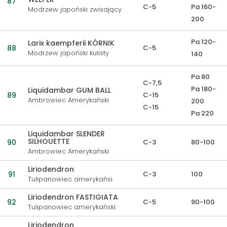
87
C-5
Pa 160-
Modrzew japoński zwisający
200
Pa 120-
Larix kaempferii KÓRNIK
88
C-5
Modrzew japoński kulisty
140
Pa 80
C-7,5
Pa 180-
Liquidambar GUM BALL
89
C-15
Ambrowiec Amerykański
200
C-15
Pa 220
Liquidambar SLENDER
SILHOUETTE
90
C-3
80-100
Ambrowiec Amerykański
Liriodendron
91
C-3
100
Tulipanowiec amerykańsi
Liriodendron FASTIGIATA
92
C-5
90-100
Tulipanowiec amerykański
Liriodendron