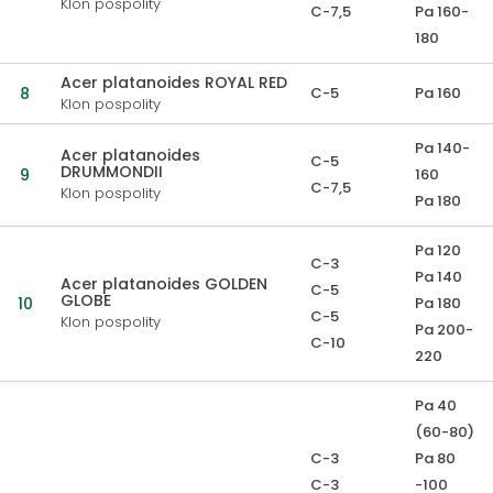
Klon pospolity
C-7,5
Pa 160-
180
Acer platanoides ROYAL RED
8
C-5
Pa 160
Klon pospolity
Pa 140-
Acer platanoides
C-5
DRUMMONDII
9
160
C-7,5
Klon pospolity
Pa 180
Pa 120
C-3
Pa 140
Acer platanoides GOLDEN
C-5
GLOBE
10
Pa 180
C-5
Klon pospolity
Pa 200-
C-10
220
Pa 40
(60-80)
C-3
Pa 80
C-3
-100