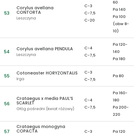
60
C-3
Corylus avellana
Pa 140
CONTORTA
53
C-7,5
Pa 100
Leszczyna
C-20
(obw 8-
10)
Pa 120-
C-4
Corylus avellana PENDULA
54
140
Leszczyna
C-7,5
Pa 180
C-3
Cotoneaster HORYZONTALIS
55
Pa 80
Irga
C-7,5
Pa 160-
Crataegus x media PAUL’S
C-4
180
SCARLET
56
C-7,5
Pa 200-
Głóg pośredni (kwiat różowy)
220
Crataegus monogyna
COPACTA
57
C-3
Pa 120