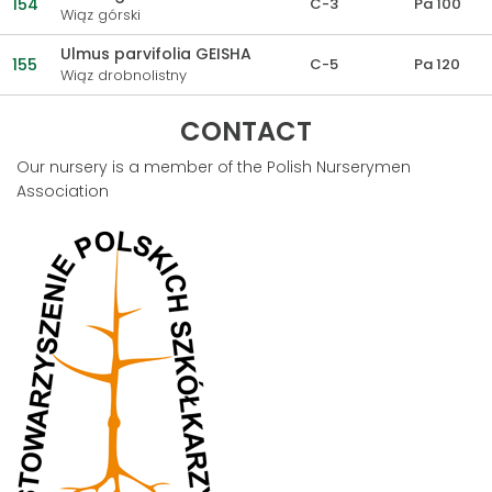
154
C-3
Pa 100
Wiąz górski
Ulmus parvifolia GEISHA
155
C-5
Pa 120
Wiąz drobnolistny
CONTACT
Our nursery is a member of the Polish Nurserymen
Association