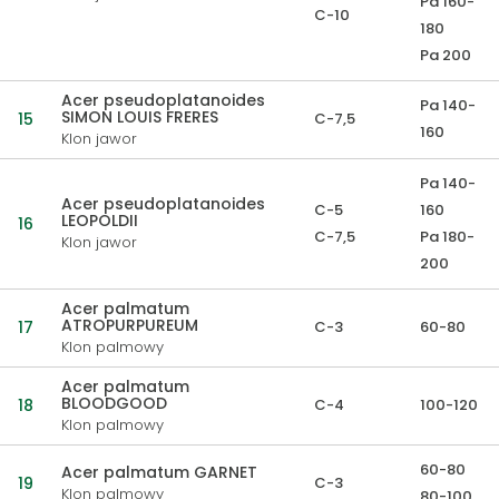
Pa 160-
C-10
180
Pa 200
Acer pseudoplatanoides
Pa 140-
SIMON LOUIS FRERES
15
C-7,5
160
Klon jawor
Pa 140-
Acer pseudoplatanoides
C-5
160
LEOPOLDII
16
C-7,5
Pa 180-
Klon jawor
200
Acer palmatum
ATROPURPUREUM
17
C-3
60-80
Klon palmowy
Acer palmatum
BLOODGOOD
18
C-4
100-120
Klon palmowy
60-80
Acer palmatum GARNET
19
C-3
Klon palmowy
80-100