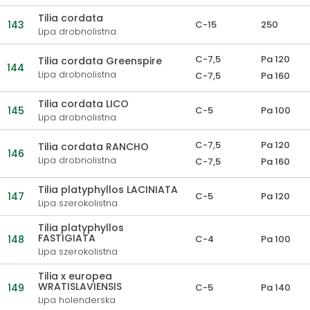
Tilia cordata
143
C-15
250
Lipa drobnolistna
C-7,5
Pa 120
Tilia cordata Greenspire
144
Lipa drobnolistna
C-7,5
Pa 160
Tilia cordata LICO
145
C-5
Pa 100
Lipa drobnolistna
C-7,5
Pa 120
Tilia cordata RANCHO
146
Lipa drobnolistna
C-7,5
Pa 160
Tilia platyphyllos LACINIATA
147
C-5
Pa 120
Lipa szerokolistna
Tilia platyphyllos
FASTIGIATA
148
C-4
Pa 100
Lipa szerokolistna
Tilia x europea
WRATISLAVIENSIS
149
C-5
Pa 140
Lipa holenderska