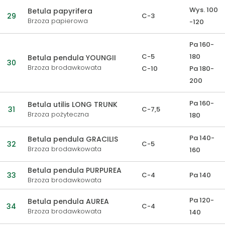
Wys. 100
Betula papyrifera
29
C-3
Brzoza papierowa
-120
Pa 160-
C-5
180
Betula pendula YOUNGII
30
Brzoza brodawkowata
C-10
Pa 180-
200
Pa 160-
Betula utilis LONG TRUNK
31
C-7,5
Brzoza pożyteczna
180
Pa 140-
Betula pendula GRACILIS
32
C-5
Brzoza brodawkowata
160
Betula pendula PURPUREA
33
C-4
Pa 140
Brzoza brodawkowata
Pa 120-
Betula pendula AUREA
34
C-4
Brzoza brodawkowata
140