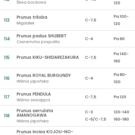
Śliwa bordowa
120
Pa 100-
Prunus triloba
113
C-7,5
Migdałek
120
Prunus padus SHUBERT
114
C-4
Pa 60
Czeremcha pospolita
Pa 140-
Prunus KIKU-SHIDAREZAKURA
115
C-7,5
160
Pa 80-
Prunus ROYAL BURGUNDY
116
C-4
Wiśnia japońska
100
Prunus PENDULA
117
C-7,5
Pa 120
Wiśnia zwisająca
Prunus serrulata
C-3
120-140
AMANOGAWA
118
C-5/C-7,5
160-180
Wiśnia japońska
Prunus incisa KOJOU-NO-