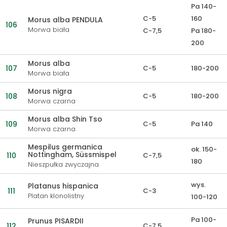
Pa 140-
C-5
160
Morus alba PENDULA
106
Morwa biała
C-7,5
Pa 180-
200
Morus alba
107
C-5
180-200
Morwa biała
Morus nigra
108
C-5
180-200
Morwa czarna
Morus alba Shin Tso
109
C-5
Pa 140
Morwa czarna
Mespilus germanica
ok. 150-
Nottingham, Süssmispel
110
C-7,5
180
Nieszpułka zwyczajna
wys.
Platanus hispanica
111
C-3
Platan klonolistny
100-120
Pa 100-
Prunus PISARDII
112
C-7,5