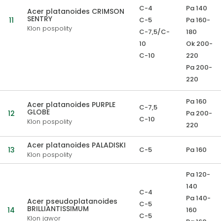
C-4
Pa 140
Acer platanoides CRIMSON
SENTRY
11
C-5
Pa 160-
Klon pospolity
C-7,5/C-
180
10
Ok 200-
C-10
220
Pa 200-
220
Pa 160
Acer platanoides PURPLE
C-7,5
GLOBE
12
Pa 200-
C-10
Klon pospolity
220
Acer platanoides PALADISKI
13
C-5
Pa 160
Klon pospolity
Pa 120-
140
C-4
Pa 140-
Acer pseudoplatanoides
C-5
BRILLIANTISSIMUM
14
160
C-5
Klon jawor