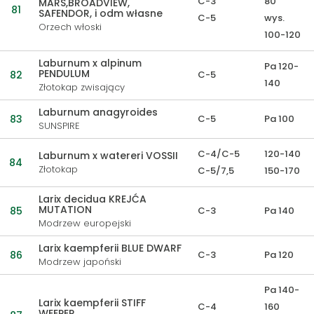
C-3
80
MARS,BROADVIEW,
81
SAFENDOR, i odm własne
C-5
wys.
Orzech włoski
100-120
Laburnum x alpinum
Pa 120-
PENDULUM
82
C-5
140
Złotokap zwisający
Laburnum anagyroides
83
C-5
Pa 100
SUNSPIRE
C-4/C-5
120-140
Laburnum x watereri VOSSII
84
Złotokap
C-5/7,5
150-170
Larix decidua KREJĆA
MUTATION
85
C-3
Pa 140
Modrzew europejski
Larix kaempferii BLUE DWARF
86
C-3
Pa 120
Modrzew japoński
Pa 140-
Larix kaempferii STIFF
C-4
160
WEEPER