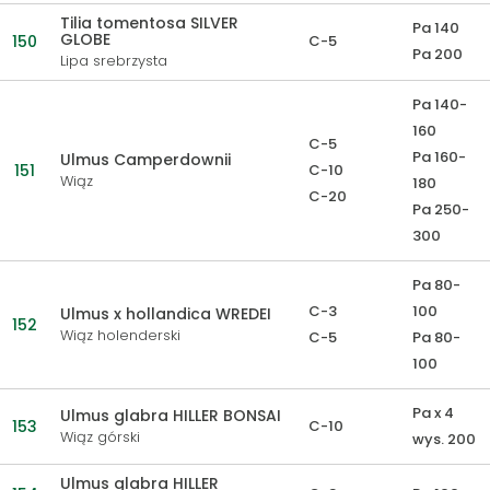
Tilia tomentosa SILVER
Pa 140
GLOBE
150
C-5
Pa 200
Lipa srebrzysta
Pa 140-
160
C-5
Pa 160-
Ulmus Camperdownii
151
C-10
Wiąz
180
C-20
Pa 250-
300
Pa 80-
C-3
100
Ulmus x hollandica WREDEI
152
Wiąz holenderski
C-5
Pa 80-
100
Pa x 4
Ulmus glabra HILLER BONSAI
153
C-10
Wiąz górski
wys. 200
Ulmus glabra HILLER