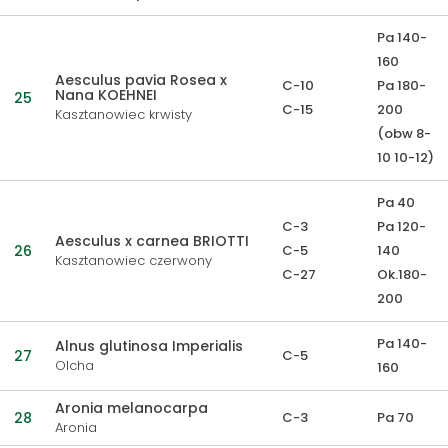
Pa 140-
160
Aesculus pavia Rosea x
C-10
Pa 180-
Nana KOEHNEI
25
C-15
200
Kasztanowiec krwisty
(obw 8-
10 10-12)
Pa 40
C-3
Pa 120-
Aesculus x carnea BRIOTTI
26
C-5
140
Kasztanowiec czerwony
C-27
Ok.180-
200
Pa 140-
Alnus glutinosa Imperialis
27
C-5
Olcha
160
Aronia melanocarpa
28
C-3
Pa 70
Aronia