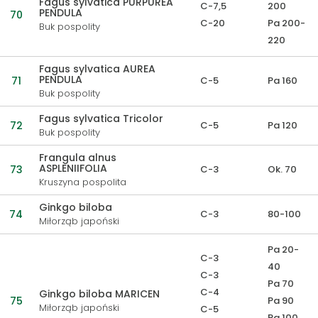
Fagus sylvatica PURPUREA
C-7,5
200
PENDULA
70
C-20
Pa 200-
Buk pospolity
220
Fagus sylvatica AUREA
PENDULA
71
C-5
Pa 160
Buk pospolity
Fagus sylvatica Tricolor
72
C-5
Pa 120
Buk pospolity
Frangula alnus
ASPLENIIFOLIA
73
C-3
Ok. 70
Kruszyna pospolita
Ginkgo biloba
74
C-3
80-100
Miłorząb japoński
Pa 20-
C-3
40
C-3
Pa 70
C-4
Ginkgo biloba MARICEN
75
Pa 90
Miłorząb japoński
C-5
Pa 100