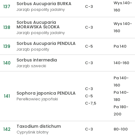
Wys.140-
Sorbus Aucuparia BURKA
137
C-3
Jarząb pospolity jadalny
160
Sorbus Aucuparia
Wys 140-
MORAWSKA SŁODKA
138
C-3
160
Jarząb pospolity jadalny
Sorbus Aucuparia PENDULA
139
C-5
Pa 140
Jarząb pospolity
Sorbus intermedia
140
C-3
140-160
Jarząb szwecki
Pa 140-
160
C-3
Pa 140-
Sophora japonica PENDULA
141
C-5
Perełkowiec japoński
180
C-7,5
Pa 180-
200
Taxodium distichum
142
C-3
80-100
Cypryśnik błotny