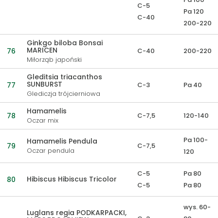
C-5
Pa 120
C-40
200-220
Ginkgo biloba Bonsai
MARICEN
76
C-40
200-220
Miłorząb japoński
Gleditsia triacanthos
SUNBURST
77
C-3
Pa 40
Glediczja trójcierniowa
Hamamelis
78
C-7,5
120-140
Oczar mix
Pa 100-
Hamamelis Pendula
79
C-7,5
Oczar pendula
120
C-5
Pa 80
Hibiscus Hibiscus Tricolor
80
C-5
Pa 80
wys. 60-
Luglans regia PODKARPACKI,