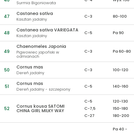
46
Surmia Bigoniowata
Castanea sativa
47
C-3
80-100
Kasztan jadalny
Castanea sativa VARIEGATA
48
C-5
Pa 90
Kasztan jadalny
Chaenomeles Japonia
49
C-3
Pa 60-80
Pigwowiec japoński w
odmianach
Cornus mas
50
C-3
100-120
Dereń jadalny
Cornus mas
51
C-5
140-160
Dereń jadalny - szczepiony
C-5
120-130
Cornus kousa SATOMI
52
C-7,5
150-180
CHINA GIRL MILKY WAY
C-27
180-200
Pa 40 -